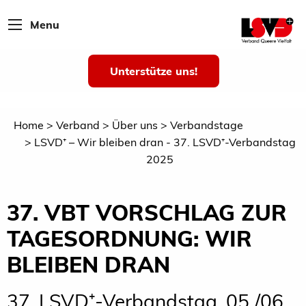
Menu
Unterstütze uns!
Home
Verband
Über uns
Verbandstage
LSVD⁺ – Wir bleiben dran - 37. LSVD⁺-Verbandstag
2025
37. VBT VORSCHLAG ZUR
TAGESORDNUNG: WIR
BLEIBEN DRAN
37. LSVD⁺-Verbandstag, 05./06.