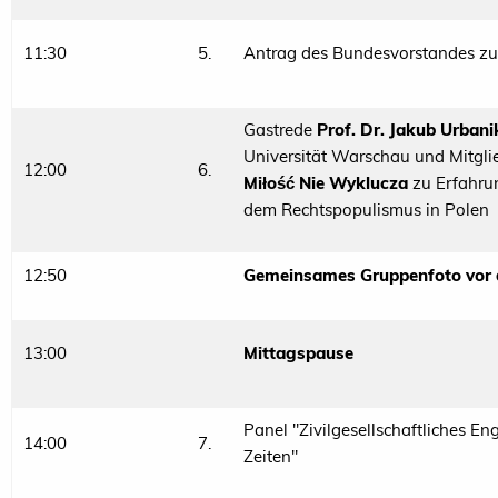
11:30
5.
Antrag des Bundesvorstandes zur
Gastrede
Prof. Dr. Jakub Urbani
Universität Warschau und Mitgli
12:00
6.
Miłość Nie Wyklucza
zu Erfahrun
dem Rechtspopulismus in Polen
12:50
Gemeinsames Gruppenfoto vor
13:00
Mittagspause
Panel "Zivilgesellschaftliches E
14:00
7.
Zeiten"