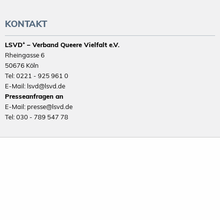
KONTAKT
LSVD⁺ – Verband Queere Vielfalt e.V.
Rheingasse 6
50676 Köln
Tel: 0221 - 925 961 0
E-Mail: lsvd@lsvd.de
Presseanfragen an
E-Mail: presse@lsvd.de
Tel: 030 - 789 547 78