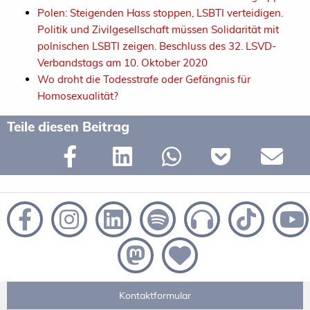
Polen: Steigenden Hass stoppen, LSBTI verteidigen.
Politik und Zivilgesellschaft müssen Solidarität mit
polnischen LSBTI zeigen. Beschluss des 32. LSVD-
Verbandstags am 10. Oktober 2020
Wo droht die Todesstrafe oder Gefängnis für
Homosexualität?
Teile diesen Beitrag
Kontaktformular