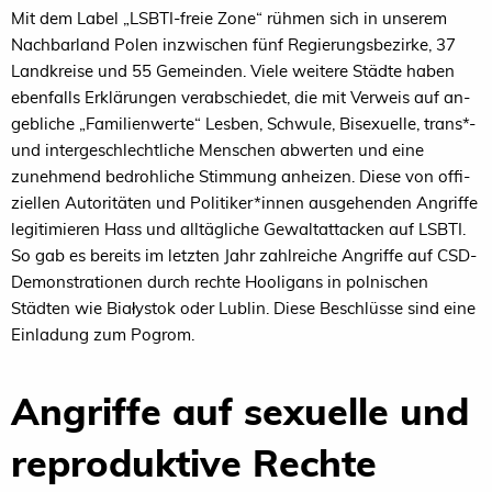
Mit dem Label „LSBTI-freie Zone“ rühmen sich in unserem
Nachbarland Polen inzwischen fünf Regierungsbezirke, 37
Landkreise und 55 Ge­meinden. Viele weitere Städte haben
ebenfalls Erklä­rungen ver­abschiedet, die mit Verweis auf an­
gebliche „Familienwerte“ Lesben, Schwule, Bisexu­elle, trans*-
und inter­geschlecht­liche Men­­schen abwerten und eine
zuneh­mend bedrohliche Stimmung anheizen. Diese von offi­
ziellen Autoritäten und Politiker*innen ausgehen­den An­­griffe
legitimieren Hass und all­tägliche Gewalt­at­ta­cken auf LSBTI.
So gab es bereits im letzten Jahr zahlreiche Angriffe auf CSD-
Demon­strationen durch rechte Hooligans in polnischen
Städten wie Białystok oder Lublin. Diese Beschlüsse sind eine
Einladung zum Pogrom.
Angriffe auf sexuelle und
reproduktive Rechte