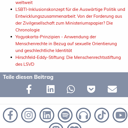
weltweit
LSBTI-Inklusionskonzept für die Auswärtige Politik und
Entwicklungszusammenarbeit: Von der Forderung aus
der Zivilgesellschaft zum Ministeriumspapier? Die
Chronologie
Yogyakarta-Prinzipien - Anwendung der
Menschenrechte in Bezug auf sexuelle Orientierung
und geschlechtliche Identität
Hirschfeld-Eddy-Stiftung: Die Menschenrechtsstiftung
des LSVD
Teile diesen Beitrag