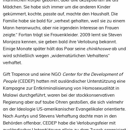
Mädchen. Sie habe sich immer um die anderen Kinder
gekümmert, kochte, passte auf, machte den Haushalt. Die
Familie habe sie bald für „verhext gehalten, weil sie zu einem
Mann heranwuchs, aber nie irgendein Interesse an Frauen
zeigte.“ Fortan trägt sie Frauenkleider. 2009 lernt sie Steven
Monjeza kennen, sie geben bald ihre Verlobung bekannt.
Einige Monate später hält das Paar seine
chinkhoswe
ab und
wird schließlich wegen „widernatürlichen Verhaltens“
verhaftet.
Gift Trapence und seine NGO
Center for the Development of
People
(CEDEP) hatten mit ausländischer Unterstützung eine
Kampagne zur Entkriminalisierung von Homosexualität in
Malawi durchgeführt, waren bei der stockkonservativen
Regierung aber auf taube Ohren gestoßen, die sich vielmehr
an der Ideologie US-amerikanischer Evangelikaler orientierte.
Nach Auntys und Stevens Verhaftung dachte man in den
Behörden offenbar, CEDEP habe die Verlobungsfeier mit
ausländischer Unterstützung allein zu dem Zweck organisiert,