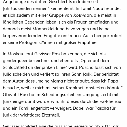
Angehörige des dritten Geschlechts in Indien seit
Jahrtausenden nennen“ kennenlernt. In Tamil Nadu freundet
er sich zudem mit einer Gruppe von
Kothis
an, die meist in
ländlichen Gegenden leben, sich als Frauen empfinden und
dennoch meist Männerkleidung bevorzugen und keine
körperverändernden Eingriffe anstreben. Auch hier porträtiert
er seine Protagonist*innen mit großer Empathie.
In Moskau lernt Gevisser Pascha kennen, die sich als
genderqueer bezeichnet und ebenfalls „Opfer auf dem
Schlachtfeld an der pinken Linie“ wird. Pascha lässt sich von
Julia scheiden und verliert so ihren Sohn Jarik. Der berichtet
dem Autor, dass „meine Mama nicht erlaubt, dass ich Papa
besuche, weil er mich mit seiner Krankheit anstecken könnte.“
Obwohl Pascha im Scheidungsurteil ein Umgangsrecht mit
Jurik eingeräumt wurde, wird ihr dieses durch die Ex-Ehefrau
und ein Familiengericht verweigert. Dabei war Pascha für
Jurik der wichtigere Elternteil.
Gevisser schildert, wie die russische Regierung ab 2011, als