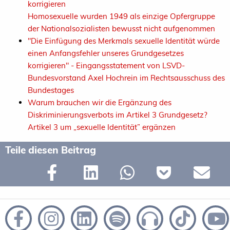
korrigieren
Homosexuelle wurden 1949 als einzige Opfergruppe
der Nationalsozialisten bewusst nicht aufgenommen
"Die Einfügung des Merkmals sexuelle Identität würde
einen Anfangsfehler unseres Grundgesetzes
korrigieren" - Eingangsstatement von LSVD-
Bundesvorstand Axel Hochrein im Rechtsausschuss des
Bundestages
Warum brauchen wir die Ergänzung des
Diskriminierungsverbots im Artikel 3 Grundgesetz?
Artikel 3 um „sexuelle Identität” ergänzen
Teile diesen Beitrag