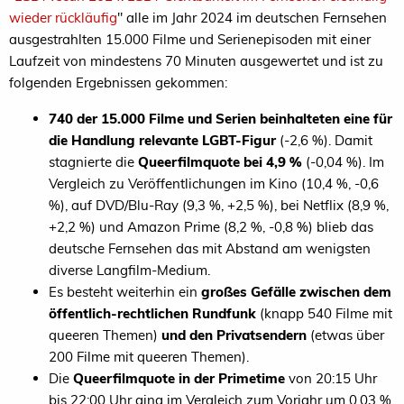
wieder rückläufig
" alle im Jahr 2024 im deutschen Fernsehen
ausgestrahlten 15.000 Filme und Serienepisoden mit einer
Laufzeit von mindestens 70 Minuten ausgewertet und ist zu
folgenden Ergebnissen gekommen:
740 der 15.000 Filme und Serien beinhalteten eine für
die Handlung relevante LGBT-Figur
(-2,6 %). Damit
stagnierte die
Queerfilmquote bei 4,9 %
(-0,04 %). Im
Vergleich zu Veröffentlichungen im Kino (10,4 %, -0,6
%), auf DVD/Blu-Ray (9,3 %, +2,5 %), bei Netflix (8,9 %,
+2,2 %) und Amazon Prime (8,2 %, -0,8 %) blieb das
deutsche Fernsehen das mit Abstand am wenigsten
diverse Langfilm-Medium.
Es besteht weiterhin ein
großes Gefälle zwischen dem
öffentlich-rechtlichen Rundfunk
(knapp 540 Filme mit
queeren Themen)
und den Privatsendern
(etwas über
200 Filme mit queeren Themen).
Die
Queerfilmquote in der Primetime
von 20:15 Uhr
bis 22:00 Uhr ging im Vergleich zum Vorjahr um 0,03 %