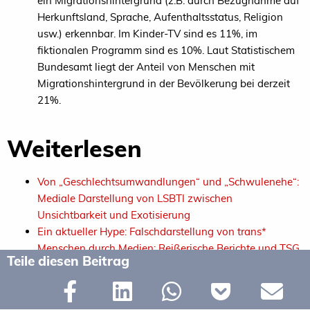
ein Migrationshintergrund (z.B. durch Bezugnahme auf
Herkunftsland, Sprache, Aufenthaltsstatus, Religion
usw.) erkennbar. Im Kinder-TV sind es 11%, im
fiktionalen Programm sind es 10%. Laut Statistischem
Bundesamt liegt der Anteil von Menschen mit
Migrationshintergrund in der Bevölkerung bei derzeit
21%.
Weiterlesen
Von „Geschlechtsumwandlungen“ und „Schwulenehe“:
Mediale Darstellung von LSBTI zwischen
Unsichtbarkeit und Exotisierung
Ein aktueller Hype: Falschdarstellung von trans*
Menschen durch Medien: Reißerische Berichte und TSG
Teile diesen Beitrag
erschweren das Leben von trans* Menschen
LSBTI in Rundfunkräten und Medienanstalten: In
welchen Gremien sind LSBTI vertreten und wo fehlen