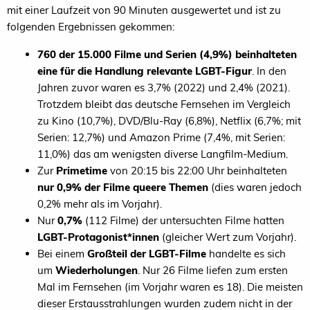
mit einer Laufzeit von 90 Minuten ausgewertet und ist zu
folgenden Ergebnissen gekommen:
760 der 15.000 Filme und Serien (4,9%) beinhalteten
eine für die Handlung relevante LGBT-Figur
. In den
Jahren zuvor waren es 3,7% (2022) und 2,4% (2021).
Trotzdem bleibt das deutsche Fernsehen im Vergleich
zu Kino (10,7%), DVD/Blu-Ray (6,8%), Netflix (6,7%; mit
Serien: 12,7%) und Amazon Prime (7,4%, mit Serien:
11,0%) das am wenigsten diverse Langfilm-Medium.
Zur
Primetime
von 20:15 bis 22:00 Uhr beinhalteten
nur 0,9% der Filme queere Themen
(dies waren jedoch
0,2% mehr als im Vorjahr).
Nur
0,7%
(112 Filme) der untersuchten Filme hatten
LGBT-Protagonist*innen
(gleicher Wert zum Vorjahr).
Bei einem
Großteil der LGBT-Filme
handelte es sich
um
Wiederholungen
. Nur 26 Filme liefen zum ersten
Mal im Fernsehen (im Vorjahr waren es 18). Die meisten
dieser Erstausstrahlungen wurden zudem nicht in der