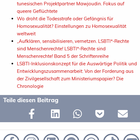
tunesischen Projektpartner Mawjoudin. Fokus auf
queere Geflüchtete
Wo droht die Todesstrafe oder Gefängnis für
Homosexualität? Einstellungen zu Homosexualität
weltweit
„Aufklären, sensibilisieren, vernetzen. LSBTI*-Rechte
sind Menschenrechte! LSBTI*-Rechte sind
Menschenrechte! Band 5 der Schriftenreihe
LSBTI-Inklusionskonzept für die Auswärtige Politik und
Entwicklungszusammenarbeit: Von der Forderung aus
der Zivilgesellschaft zum Ministeriumspapier? Die
Chronologie
Teile diesen Beitrag