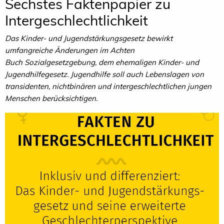
Sechstes Faktenpapier zu
Intergeschlechtlichkeit
Das
Kinder
-
und
J
ugendstärkungsgesetz
bewirkt
um
fangreiche
Änderungen
im
Achten
Buch
Sozialgesetz
gebung,
dem
ehemaligen
Kinder
-
und
Jugendhilfege
setz.
Jugendhilfe soll auch Lebenslagen von
transidenten, nichtbinären und intergeschlechtlichen jungen
Menschen berücksichtigen.