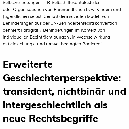
Selbstvertretungen,
z.
B.
Selbsthilfekontaktstellen
oder
Organisationen
von
Ehrenamtlichen
bzw.
Kindern
und
Jugendlichen
selbst.
Gemäß
dem
sozialen
Modell
von
Behinderun
gen
aus
der
UN
-
Behindertenrechtskonvention
defi
niert
Paragraf
7
Behinder
ungen
im
Kontext
von
indi
viduellen
Beeinträchtigungen
„in
Wechselwirkung
mit
einstellungs
-
und
umweltbedingten
Barrieren“.
Erweiterte
Geschlechterperspektive:
transi
dent
,
nichtbinär
und
intergeschlechtlich
als
neue Rechtsbegriffe