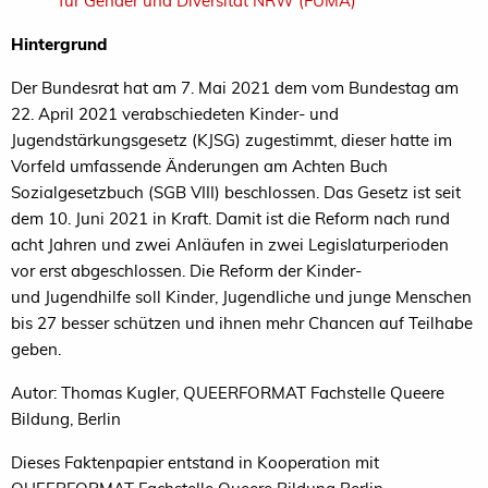
für Gender und Diversität NRW (FUMA)
Hintergrund
Der Bundesrat hat am 7. Mai 2021 dem vom Bun
destag am
22. April 2021 verabschiedeten
Kinder
-
und
Jugendstärkungsgesetz (KJSG)
zugestimmt,
dieser hatte im
Vorfeld
umfassende Änderungen
am
Achten Buch
Sozialgesetzbuch (SGB VIII)
be
schlossen. Das Gesetz ist seit
dem 10. Ju
ni 2021 in
Kraft. Damit ist die Reform nach rund
acht Jahren
und zwei Anläufen in zwei Legislaturperioden
vor
erst abgeschlossen. Die Reform der Kinder
-
und
Jugendhilfe soll Kinder, Jugendliche und junge
Menschen
bis 27 besser schützen und ihnen mehr
Chance
n auf Teilhabe
geben.
Autor:
Thomas Kugler, QUEERFORMAT Fachstelle Queere
Bildung, Berlin
Dieses Faktenpapier entstand in Kooperation mit