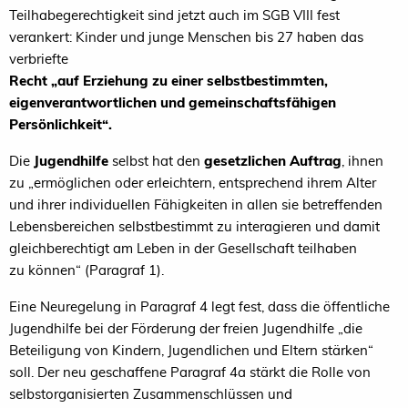
Teilhabegerech
tigkeit
sind
jetzt
auch
im
SGB
VIII
fest
verankert:
Kin
der
und
junge
Menschen
bis
27
haben
das
verbriefte
Recht
„auf
Erziehung
zu
einer
selbstbestimmten,
ei
genverantwortlichen
und
gemeinschaftsfähigen
Per
sönlichkeit“
.
D
ie
Jugendhilfe
selbst
hat
den
gesetzli
chen
Auftrag
,
ihnen
zu
„ermögliche
n
oder
erleichtern,
entsprechend
ihrem
Alter
und
ihrer
individuellen
Fä
higkeiten
in
allen
sie
betreffenden
Lebensbereichen
selbstbestimmt
zu
interagieren
und
damit
gleichbe
rechtigt
am
Leben
in
der
Gesellschaft
teilhaben
zu
können“
(Paragraf
1).
Eine
Neur
egelung
in
Paragraf
4
legt
fest,
dass
die
öf
fentliche
Jugendhilfe
bei
der
Förderung
der
freien
Ju
gendhilfe
„die
Beteiligung
von
Kindern,
Jugendlichen
und
Eltern
stärken“
soll.
Der
neu
geschaffene
Para
graf
4a
stärkt
die
Rolle
von
selbstorganisierten
Zu
samme
nschlüssen
und