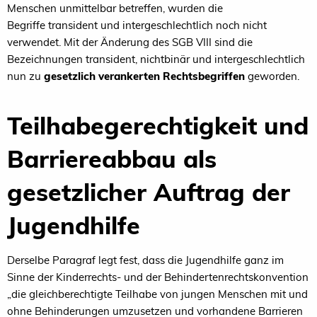
Men
schen unmittelbar betreffen, wurden die
Begriffe
transident
und
intergeschlechtlich
noch nicht
ver
wendet.
Mit der Änderung des
SGB VIII sind die
Be
zeichnungen
transident,
nichtbinär
und
interge
schlechtlich
nun
zu
gesetzlich verankerten Rechtsbe
griffen
geworden.
Teilhabegerechtigkeit und
Barriereabbau
als
gesetzlicher
Auftrag der
Jugendhilfe
Derselbe Paragraf legt fest, dass die Jugendhilfe ganz
im
Sinne der Kinderrechts
-
und der Behinderten
rechtskonvention
„die gleichberechtigte Teilhabe von
jungen Menschen mit und
ohne Behinderungen um
zusetzen und vorhandene Barrieren