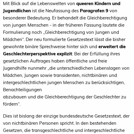
Mit Blick auf die Lebenswelten von
queeren Kindern
und
Jugendlichen
ist die Neufassung des
Paragrafen
9
von
besonderer Bedeutung. Er behandelt die
Gleichberechtigung
von jungen Menschen
-
in der
früheren Fassung lautete die
Formulierung noch
„Gleichberech
tigung von Jungen und
Mädchen“. Der
neu formulierte Gesetzestext lässt die bisher
ge
wohnte binäre Sprechweise hinter sich und
erweitert
die
Geschlechterperspektive explizit
: Bei der Erfül
lung ihres
gesetzlichen Auftrages haben öffentliche
und freie
Jugendh
ilfe nunmehr „die unterschiedli
chen Lebenslagen von
Mädchen, Jungen sowie transi
denten, nichtbinären und
intergeschlechtlichen jun
gen Menschen zu berücksichtigen,
Benachteiligungen
abzubauen und die Gleichberechtigung der Ge
schlechter zu
fördern“.
Dies ist
bislang der einzige
bundesdeutsche Gesetzestext, der
von nichtbinären
Personen spricht. In den bestehenden
Gesetzen, die
transgeschlechtliche und intergeschlechtliche