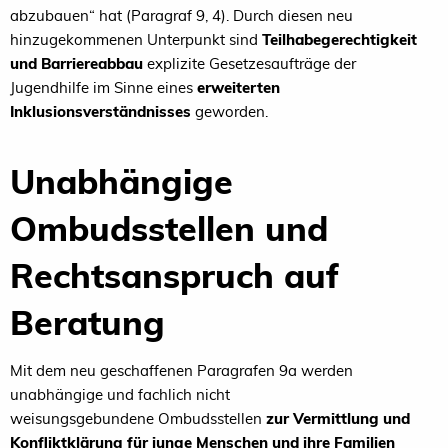
abzubauen“ hat
(Paragra
f 9, 4). Durch diesen neu
hinzugekommenen
Unterpunkt sind
Teilhabegerechtigkeit
und Barriere
abbau
explizite Gesetzesaufträge der
Jugendhilfe im
Sinne eines
erweiterten
Inklusionsverständnisses
ge
worden.
Unabhängige
Ombudsstellen und
Rechtsan
spruch auf
Be
ratung
Mit dem neu geschaffenen Paragrafen 9a werden
un
abhängige und fachlich nicht
weisungsgebundene
Ombudsstellen
zur Vermittlung und
Konfliktklärung
für junge Menschen und ihre Familien