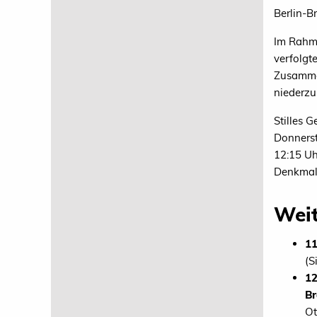
Berlin-B
Im Rahme
verfolgt
Zusammen
niederzu
Stilles 
Donnerst
12:15 Uh
Denkmal 
Weit
11
(S
12
Br
Ot