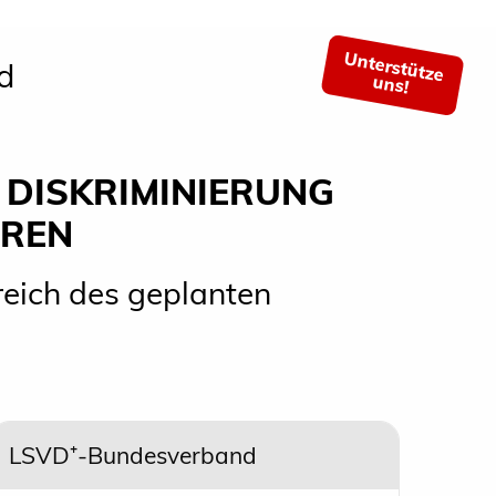
Unterstütze
d
uns!
DISKRIMINIERUNG
EREN
eich des geplanten
LSVD⁺-Bundesverband