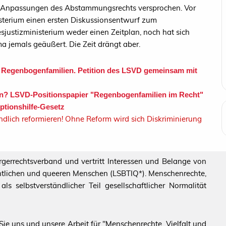
g, Anpassungen des Abstammungsrechts versprochen. Vor
sterium einen ersten Diskussionsentwurf zum
justizministerium weder einen Zeitplan, noch hat sich
a jemals geäußert. Die Zeit drängt aber.
r Regenbogenfamilien. Petition des LSVD gemeinsam mit
en? LSVD-Positionspapier "Regenbogenfamilien im Recht"
tionshilfe-Gesetz
dlich reformieren! Ohne Reform wird sich Diskriminierung
ürgerrechtsverband und vertritt Interessen und Belange von
echtlichen und queeren Menschen (LSBTIQ*). Menschenrechte,
s selbstverständlicher Teil gesellschaftlicher Normalität
ie uns und unsere Arbeit für "Menschenrechte, Vielfalt und