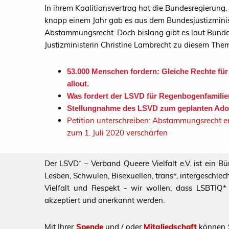
In ihrem Koalitionsvertrag hat die Bundesregierun
knapp einem Jahr gab es aus dem Bundesjustizmini
Abstammungsrecht. Doch bislang gibt es laut Bundes
Justizministerin Christine Lambrecht zu diesem Them
53.000 Menschen fordern: Gleiche Rechte fü
allout.
Was fordert der LSVD für Regenbogenfamili
Stellungnahme des LSVD zum geplanten Adop
Petition unterschreiben: Abstammungsrecht en
zum 1. Juli 2020 verschärfen
Der LSVD⁺ – Verband Queere Vielfalt e.V. ist ein B
Lesben, Schwulen, Bisexuellen, trans*, intergeschl
Vielfalt und Respekt - wir wollen, dass LSBTIQ* al
akzeptiert und anerkannt werden.
Mit Ihrer
Spende
und / oder
Mitgliedschaft
können S