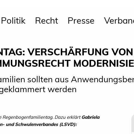
Politik
Recht
Presse
Verban
NTAG: VERSCHÄRFUNG VON 
MMUNGSRECHT MODERNISI
amilien sollten aus Anwendungsber
sgeklammert werden
le Regenbogenfamilientag. Dazu erklärt
Gabriela
en- und Schwulenverbandes (LSVD):