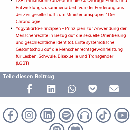
LSBTI-Inklusionskonzept für die Auswärtige Politik und
Entwicklungszusammenarbeit. Von der Forderung aus
der Zivilgesellschaft zum Ministeriumspapier? Die
Chronologie
Yogyakarta-Prinzipien - Prinzipien zur Anwendung der
Menschenrechte in Bezug auf die sexuelle Orientierung
und geschlechtliche Identität. Erste systematische
Gesamtschau auf die Menschenrechtsgewährleistung
für Lesben, Schwule, Bisexuelle und Transgender
(LGBT)
Teile diesen Beitrag