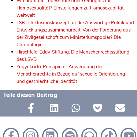
Wo droht die Todesstrafe oder Gefängnis für
Homosexualität? Einstellungen zu Homosexualität
weltweit
LSBTI-Inklusionskonzept für die Auswärtige Politik und
Entwicklungszusammenarbeit: Von der Forderung aus
der Zivilgesellschaft zum Ministeriumspapier? Die
Chronologie
Hirschfeld-Eddy-Stiftung. Die Menschenrechtsstiftung
des LSVD
Yogyakarta-Prinzipien - Anwendung der
Menschenrechte in Bezug auf sexuelle Orientierung
und geschlechtliche Identität
Teile diesen Beitrag