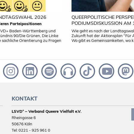
ANDTAGSWAHL 2026
QUEERPOLITISCHE PERSPE
PODIUMSDISKUSSION AM 
eren Parteipositionen
 LSVD+ Baden-Württemberg und
Wie geht es nach der Landtagswahl
Bündnis 90/Die Grünen, Die Linke
Zukunft hat der Aktionsplan "Für 
 sachliche Orientierung zu Fragen
Wo gibt es Gemeinsamkeiten, wo k
KONTAKT
LSVD⁺ – Verband Queere Vielfalt e.V.
Rheingasse 6
50676 Köln
Tel: 0221 - 925 961 0