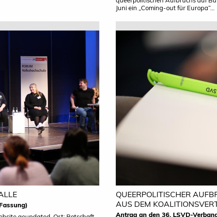
Juni ein „Coming-out für Europa“...
ALLE
QUEERPOLITISCHER AUFB
AUS DEM KOALITIONSVER
 Fassung)
Antrag an den 36. LSVD-Verban
bsite geupdated. Ort: Botschaft