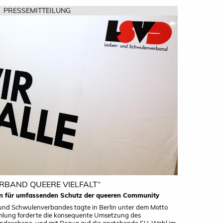
PRESSEMITTEILUNG
ERBAND QUEERE VIELFALT“
hen für umfassenden Schutz der queeren Community
und Schwulenverbandes tagte in Berlin unter dem Motto
ammlung forderte die konsequente Umsetzung des
undesebene, und mit Bezug auf die anstehende EU-Wahl im