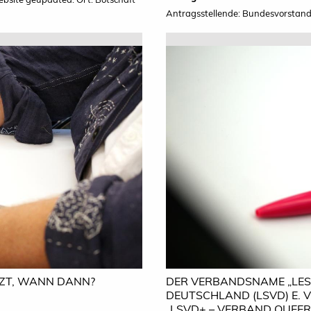
Antragsstellende: Bundesvorstan
TZT, WANN DANN?
DER VERBANDSNAME „LE
DEUTSCHLAND (LSVD) E. 
„LSVD+ – VERBAND QUEERE 