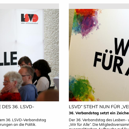
 DES 36. LSVD-
LSVD⁺ STEHT NUN FÜR „V
36. Verbandstag setzt ein Zeic
einem 36. LSVD-Verbandstag
Der 36. Verbandstag des Lesben- 
ungen an die Politik.
„Wir für Alle“. Die Mitgliedsvers
queerpolitischen Aufbruchs auf B