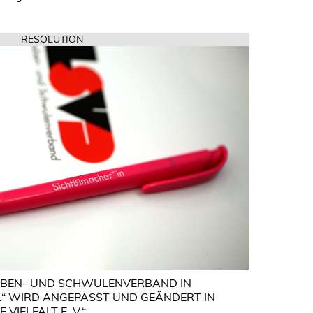
d
RESOLUTION
SBEN- UND SCHWULENVERBAND IN
V.“ WIRD ANGEPASST UND GEÄNDERT IN
VIELFALT E. V.“