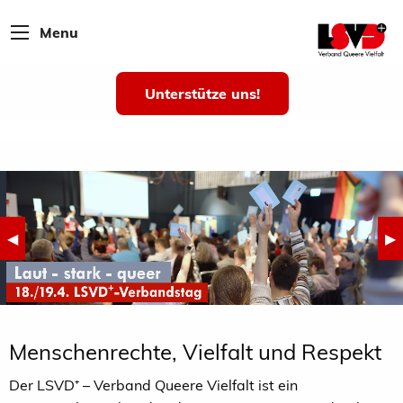
Menu
Unterstütze uns!
Previous Slide
◀︎
Ne
▶︎
Menschenrechte, Vielfalt und Respekt
Der LSVD⁺ – Verband Queere Vielfalt ist ein