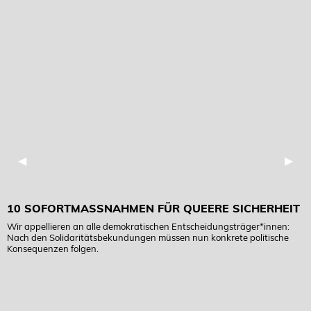
Previous Slide
◀︎
Next
▶︎
10 SOFORTMASSNAHMEN FÜR QUEERE SICHERHEIT
Wir appellieren an alle demokratischen Entscheidungsträger*innen:
Nach den Solidaritätsbekundungen müssen nun konkrete politische
Konsequenzen folgen.