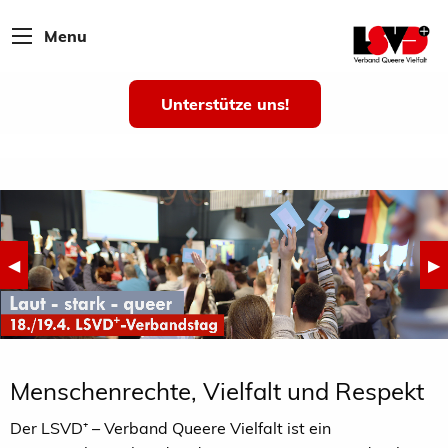
Menu
Unterstütze uns!
Previous Slide
◀︎
Ne
▶︎
Menschenrechte, Vielfalt und Respekt
Der LSVD⁺ – Verband Queere Vielfalt ist ein