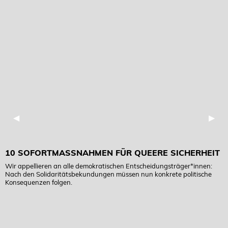
Previous Slide
◀︎
Next
▶︎
10 SOFORTMASSNAHMEN FÜR QUEERE SICHERHEIT
Wir appellieren an alle demokratischen Entscheidungsträger*innen:
Nach den Solidaritätsbekundungen müssen nun konkrete politische
Konsequenzen folgen.