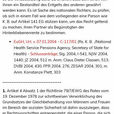
ihnen ein Bestandteil des Entgelts des anderen gewährt
werden kann. Es ist Sache des nationalen Richters, zu prüfen,
ob sich in einem Fall wie dem vorliegenden eine Person wie
K. B. auf Artikel 141 EG stützen kann, um das Recht geltend
zu machen, ihren Partner als Begünstigten der
Hinterbliebenenrente zu bestimmen.
EuGH, Urt. v. 07.01.2004 - C-117/01
(Rs. K. B. ./.National
Health Service Pensions Agency, Secretary of State for
Health) -
Schlussanträge
; Slg. 2004, I-541; NJW 2004,
1440; JZ 2004, 512 m. Anm. Claus Dieter Classen, 513;
DVBl 2004, 430; FPR 2004, 276; ZESAR 2004, 301; m.
Anm. Konstanze Plett, 303
---------------------------------
1.
Artikel 4 Absatz 1 der Richtlinie 79/7/EWG des Rates vom
19. Dezember 1978 zur schrittweisen Verwirklichung des
Grundsatzes der Gleichbehandlung von Männern und Frauen
im Bereich der sozialen Sicherheit ist dahin auszulegen, dass
er Rechtsvorschriften entgegensteht, die einer Person, die sich