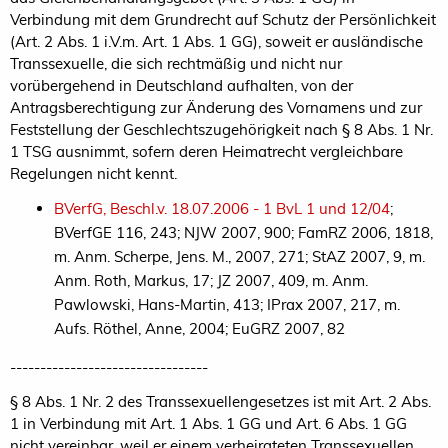
Verbindung mit dem Grundrecht auf Schutz der Persönlichkeit
(Art. 2 Abs. 1 i.V.m. Art. 1 Abs. 1 GG), soweit er ausländische
Transsexuelle, die sich rechtmäßig und nicht nur
vorübergehend in Deutschland aufhalten, von der
Antragsberechtigung zur Änderung des Vornamens und zur
Feststellung der Geschlechtszugehörigkeit nach § 8 Abs. 1 Nr.
1 TSG ausnimmt, sofern deren Heimatrecht vergleichbare
Regelungen nicht kennt.
BVerfG, Beschl.v. 18.07.2006 - 1 BvL 1 und 12/04
;
BVerfGE 116, 243; NJW 2007, 900; FamRZ 2006, 1818,
m. Anm. Scherpe, Jens. M., 2007, 271; StAZ 2007, 9, m.
Anm. Roth, Markus, 17; JZ 2007, 409, m. Anm.
Pawlowski, Hans-Martin, 413; IPrax 2007, 217, m.
Aufs. Röthel, Anne, 2004; EuGRZ 2007, 82
---------------------------------
§ 8 Abs. 1 Nr. 2 des Transsexuellengesetzes ist mit Art. 2 Abs.
1 in Verbindung mit Art. 1 Abs. 1 GG und Art. 6 Abs. 1 GG
nicht vereinbar, weil er einem verheirateten Transsexuellen,