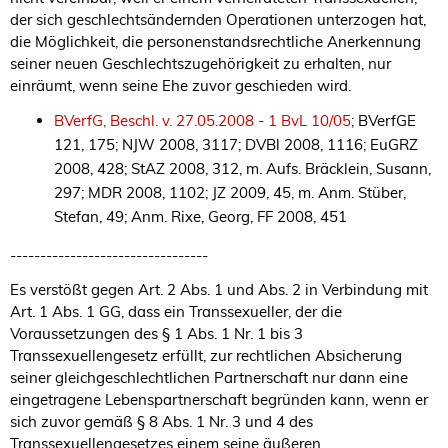
der sich geschlechtsändernden Operationen unterzogen hat,
die Möglichkeit, die personenstandsrechtliche Anerkennung
seiner neuen Geschlechtszugehörigkeit zu erhalten, nur
einräumt, wenn seine Ehe zuvor geschieden wird.
BVerfG, Beschl. v. 27.05.2008 - 1 BvL 10/05
; BVerfGE
121, 175; NJW 2008, 3117; DVBl 2008, 1116; EuGRZ
2008, 428; StAZ 2008, 312, m. Aufs. Bräcklein, Susann,
297; MDR 2008, 1102; JZ 2009, 45, m. Anm. Stüber,
Stefan, 49; Anm. Rixe, Georg, FF 2008, 451
---------------------------------
Es verstößt gegen Art. 2 Abs. 1 und Abs. 2 in Verbindung mit
Art. 1 Abs. 1 GG, dass ein Transsexueller, der die
Voraussetzungen des § 1 Abs. 1 Nr. 1 bis 3
Transsexuellengesetz erfüllt, zur rechtlichen Absicherung
seiner gleichgeschlechtlichen Partnerschaft nur dann eine
eingetragene Lebenspartnerschaft begründen kann, wenn er
sich zuvor gemäß § 8 Abs. 1 Nr. 3 und 4 des
Transsexuellengesetzes einem seine äußeren