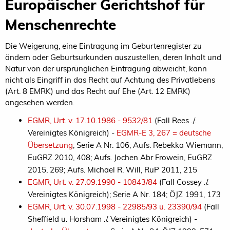
Europäischer Gerichtshof für
Menschenrechte
Die Weigerung, eine Eintragung im Geburtenregister zu
ändern oder Geburtsurkunden auszustellen, deren Inhalt und
Natur von der ursprünglichen Eintragung abweicht, kann
nicht als Eingriff in das Recht auf Achtung des Privatlebens
(Art. 8 EMRK) und das Recht auf Ehe (Art. 12 EMRK)
angesehen werden.
EGMR, Urt. v. 17.10.1986 - 9532/81
(Fall Rees ./.
Vereinigtes Königreich) -
EGMR-E 3, 267 = deutsche
Übersetzung
; Serie A Nr. 106; Aufs. Rebekka Wiemann,
EuGRZ 2010, 408; Aufs. Jochen Abr Frowein, EuGRZ
2015, 269; Aufs. Michael R. Will, RuP 2011, 215
EGMR, Urt. v. 27.09.1990 - 10843/84
(Fall Cossey ./.
Vereinigtes Königreich); Serie A Nr. 184; ÖJZ 1991, 173
EGMR, Urt. v. 30.07.1998 - 22985/93 u. 23390/94
(Fall
Sheffield u. Horsham ./. Vereinigtes Königreich) -