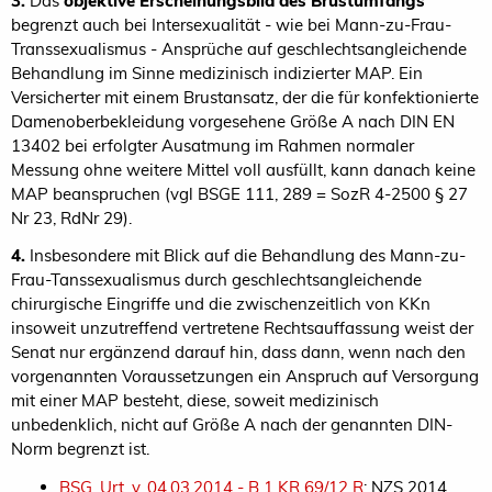
3.
Das
objektive Erscheinungsbild des Brustumfangs
begrenzt auch bei Intersexualität - wie bei Mann-zu-Frau-
Transsexualismus - Ansprüche auf geschlechtsangleichende
Behandlung im Sinne medizinisch indizierter MAP. Ein
Versicherter mit einem Brustansatz, der die für konfektionierte
Damenoberbekleidung vorgesehene Größe A nach DIN EN
13402 bei erfolgter Ausatmung im Rahmen normaler
Messung ohne weitere Mittel voll ausfüllt, kann danach keine
MAP beanspruchen (vgl BSGE 111, 289 = SozR 4-2500 § 27
Nr 23, RdNr 29).
4.
Insbesondere mit Blick auf die Behandlung des Mann-zu-
Frau-Tanssexualismus durch geschlechtsangleichende
chirurgische Eingriffe und die zwischenzeitlich von KKn
insoweit unzutreffend vertretene Rechtsauffassung weist der
Senat nur ergänzend darauf hin, dass dann, wenn nach den
vorgenannten Voraussetzungen ein Anspruch auf Versorgung
mit einer MAP besteht, diese, soweit medizinisch
unbedenklich, nicht auf Größe A nach der genannten DIN-
Norm begrenzt ist.
BSG, Urt. v. 04.03.2014 - B 1 KR 69/12 R
; NZS 2014,