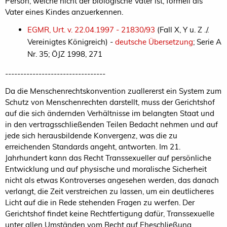
Person, welche nicht der biologische Vater ist, formell als
Vater eines Kindes anzuerkennen.
EGMR, Urt. v. 22.04.1997 - 21830/93
(Fall X, Y u. Z ./.
Vereinigtes Königreich) -
deutsche Übersetzung
; Serie A
Nr. 35; ÖJZ 1998, 271
---------------------------------
Da die Menschenrechtskonvention zuallererst ein System zum
Schutz von Menschenrechten darstellt, muss der Gerichtshof
auf die sich ändernden Verhältnisse im belangten Staat und
in den vertragsschließenden Teilen Bedacht nehmen und auf
jede sich herausbildende Konvergenz, was die zu
erreichenden Standards angeht, antworten. Im 21.
Jahrhundert kann das Recht Transsexueller auf persönliche
Entwicklung und auf physische und moralische Sicherheit
nicht als etwas Kontroverses angesehen werden, das danach
verlangt, die Zeit verstreichen zu lassen, um ein deutlicheres
Licht auf die in Rede stehenden Fragen zu werfen. Der
Gerichtshof findet keine Rechtfertigung dafür, Transsexuelle
unter allen Umständen vom Recht auf Eheschließung