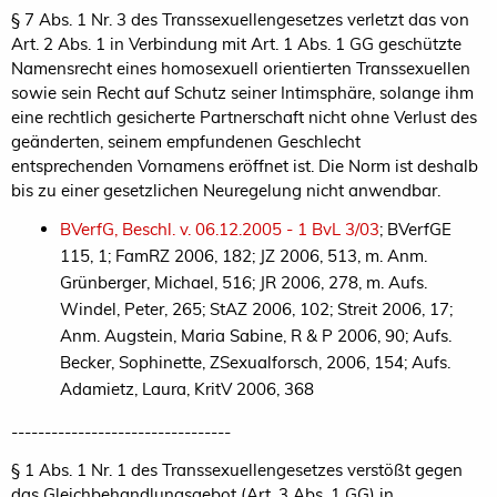
§ 7 Abs. 1 Nr. 3 des Transsexuellengesetzes verletzt das von
Art. 2 Abs. 1 in Verbindung mit Art. 1 Abs. 1 GG geschützte
Namensrecht eines homosexuell orientierten Transsexuellen
sowie sein Recht auf Schutz seiner Intimsphäre, solange ihm
eine rechtlich gesicherte Partnerschaft nicht ohne Verlust des
geänderten, seinem empfundenen Geschlecht
entsprechenden Vornamens eröffnet ist. Die Norm ist deshalb
bis zu einer gesetzlichen Neuregelung nicht anwendbar.
BVerfG, Beschl. v. 06.12.2005 - 1 BvL 3/03
; BVerfGE
115, 1; FamRZ 2006, 182; JZ 2006, 513, m. Anm.
Grünberger, Michael, 516; JR 2006, 278, m. Aufs.
Windel, Peter, 265; StAZ 2006, 102; Streit 2006, 17;
Anm. Augstein, Maria Sabine, R & P 2006, 90; Aufs.
Becker, Sophinette, ZSexualforsch, 2006, 154; Aufs.
Adamietz, Laura, KritV 2006, 368
---------------------------------
§ 1 Abs. 1 Nr. 1 des Transsexuellengesetzes verstößt gegen
das Gleichbehandlungsgebot (Art. 3 Abs. 1 GG) in