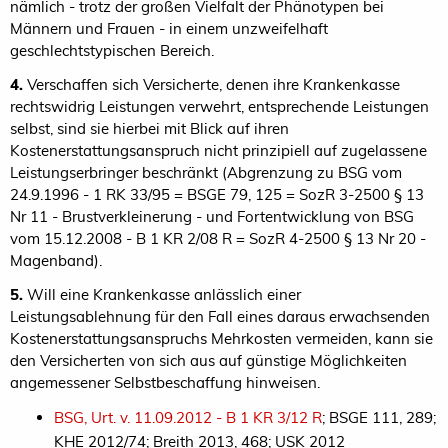
nämlich - trotz der großen Vielfalt der Phänotypen bei
Männern und Frauen - in einem unzweifelhaft
geschlechtstypischen Bereich.
4.
Verschaffen sich Versicherte, denen ihre Krankenkasse
rechtswidrig Leistungen verwehrt, entsprechende Leistungen
selbst, sind sie hierbei mit Blick auf ihren
Kostenerstattungsanspruch nicht prinzipiell auf zugelassene
Leistungserbringer beschränkt (Abgrenzung zu BSG vom
24.9.1996 - 1 RK 33/95 = BSGE 79, 125 = SozR 3-2500 § 13
Nr 11 - Brustverkleinerung - und Fortentwicklung von BSG
vom 15.12.2008 - B 1 KR 2/08 R = SozR 4-2500 § 13 Nr 20 -
Magenband).
5.
Will eine Krankenkasse anlässlich einer
Leistungsablehnung für den Fall eines daraus erwachsenden
Kostenerstattungsanspruchs Mehrkosten vermeiden, kann sie
den Versicherten von sich aus auf günstige Möglichkeiten
angemessener Selbstbeschaffung hinweisen.
BSG, Urt. v. 11.09.2012 - B 1 KR 3/12 R
; BSGE 111, 289;
KHE 2012/74; Breith 2013, 468; USK 2012