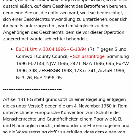
ausschließlich, auf dem Geschlecht des Betroffenen beruhen,
denn eine Person, die entlassen wird, weil sie beabsichtigt,
sich einer Geschlechtsumwandlung zu unterziehen, oder sich
ihr bereits unterzogen hat, wird im Vergleich zu den
Angehörigen des Geschlechts, dem sie vor dieser Operation
zugerechnet wurde, schlechter behandelt.
EuGH, Urt. v. 30.04.1996 - C-13/94
(Rs. P gegen S und
Cornwall County Council) -
Schlussanträge
; Sammlung
1996 I-02143; NJW 1996, 2421; NZA 1996, 695; EuZW
1996, 398; ZFSH/SGB 1998, 173 u. 741; ArztuR 1996,
Nr.3, 26; RuP 1996, 95
---------------------------------
Artikel 141 EG steht grundsätzlich einer Regelung entgegen,
die es unter Verstoß gegen die am 4. November 1950 in Rom
unterzeichnete Europäische Konvention zum Schutze der
Menschenrechte und Grundfreiheiten einem Paar wie K. B.
und R unmöglich macht, miteinander die Ehe einzugehen und
so die Voraussetzung dafür zu erfüllen, dass dem einen von