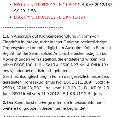
BSG, Urt. v. 11.09.2012 - B 1 KR 9/12 R
; KHE 2012/137;
SK 2012-58
BSG, Urt. v. 11.09.2012 - B 1 KR 11/12 R
---------------------------------
1.
Ein Anspruch auf Krankenbehandlung in Form von
Eingriffen in intakte, nicht in ihrer Funktion beeinträchtigte
Organsysteme kommt lediglich im Ausnahmefall in Betracht.
Bejaht hat der Senat solche Ansprüche bisher lediglich bei
Abweichungen vom Regelfall, die entstellend wirken (vgl
näher BSGE 100, 119 = SozR 4-2500 § 27 Nr 14, RdNr 13 f
mwN), oder bei medizinisch gebotener
Geschlechtsangleichung in Fällen des gesetzlich besonders
geregelten Transsexualismus (vgl BSGE 111, 289 = SozR 4-
2500 § 27 Nr 23; BSG Urteil vom 11.9.2012 - B 1 KR 9/12 R -
Juris; BSG Urteil vom 11.9.2012 - B 1 KR 11/12 R - Juris).
2.
Der Senat lässt die Frage offen, ob Intersexualität eine
weitere Fallgruppe in diesem Sinne begründet.