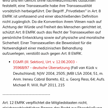
wird und ein Gericht ohne fachmedizinisches Gutachten
feststellt, eine Transsexuelle habe ihre Transsexualität
vorsätzlich herbeigeführt. Der Begriff „Privatleben" in Art. 8
EMRK ist umfassend und einer abschließenden Definition
nicht zugänglich. Da die Konvention ihrem Wesen nach auf
Achtung der Würde und Freiheit des Menschen gerichtet ist,
schützt Art. 8 EMRK auch das Recht der Transsexuellen auf
persönliche Entwicklung sowie auf physische und moralische
Sicherheit. Einer Transsexuellen die Beweislast für die
Notwendigkeit einer medizinischen Behandlung
aufzuerlegen, verstößt auch gegen Art. 8 EMRK.
EGMR (III. Sektion), Urt. v. 12.06.2003 -
35968/97
-
deutsche Übersetzung
(Fall van Kück v.
Deutschland); NJW 2004, 2505; JMBl LSA 2004, 51, m.
Anm. Ireneu Cabral Barreto, 62, u. Georg Ress, 64; Aufs.
Michael R. Will, RuP 2011, 215
---------------------------------
Art. 12 EMRK verpflichtet die Mitgliedstaaten nicht,
gleichgeschlechtlichen Paaren das Recht zur Eheschließung