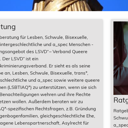
atung
beratung für Lesben, Schwule, Bisexuelle,
, intergeschlechtliche und a_spec Menschen -
ngsangebot des LSVD⁺ – Verband Queere
t. Der LSVD⁺ ist ein
kriminierungsverband. Er sieht es als seine
 an, Lesben, Schwule, Bisexuelle, trans*,
eschlechtliche und a_spec sowie weitere queere
en (LSBTIAQ*) zu unterstützen, wenn sie sich
Benachteiligungen wehren und ihre Rechte
Rat
etzen wollen. Außerdem beraten wir zu
Q*-spezifischen Rechtsfragen, z.B. Gründung
Ratgeb
genbogenfamilien, gleichgeschlechtliche Ehe,
Schwul
ragene Lebenspartnerschaft, Asylrecht für
a_spec