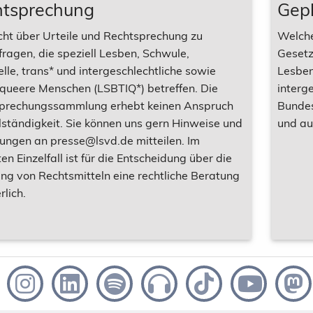
htsprechung
Gep
cht über Urteile und Rechtsprechung zu
Welche
ragen, die speziell Lesben, Schwule,
Gesetz
lle, trans* und intergeschlechtliche sowie
Lesben
 queere Menschen (LSBTIQ*) betreffen. Die
interg
prechungssammlung erhebt keinen Anspruch
Bundes
lständigkeit. Sie können uns gern Hinweise und
und au
ungen an presse@lsvd.de mitteilen. Im
en Einzelfall ist für die Entscheidung über die
ung von Rechtsmitteln eine rechtliche Beratung
rlich.