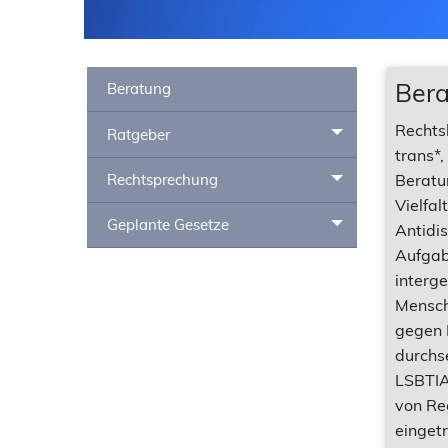
Ber
Beratung
Rechts
Ratgeber
Toggle menu
trans*
Rechtsprechung
Beratu
Toggle menu
Vielfal
Geplante Gesetze
Toggle menu
Antidis
Aufgabe
interg
Mensch
gegen 
durchs
LSBTIA
von Re
einget