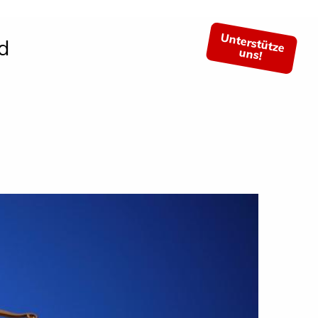
Unterstütze
d
uns!