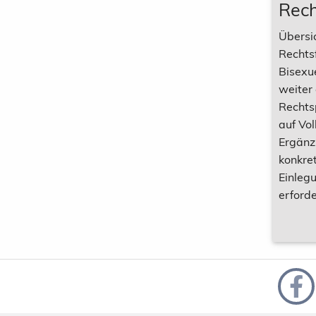
Rec
Übersi
Rechtsf
Bisexue
weiter
Rechts
auf Vol
Ergänz
konkret
Einleg
erforde