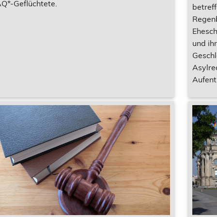
Q*-Geflüchtete.
betref
Regenb
Ehesch
und ih
Geschl
Asylre
Aufent