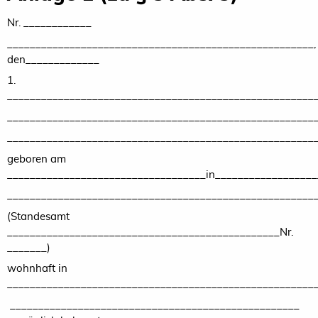
Nr. ____________
______________________________________________________,
den_____________
1.
______________________________________________________
______________________________________________________
______________________________________________________
geboren am
___________________________________in__________________
______________________________________________________
(Standesamt
________________________________________________Nr.
_______)
wohnhaft in
______________________________________________________
___________________________________________________