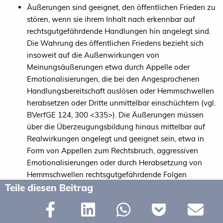
Äußerungen sind geeignet, den öffentlichen Frieden zu
stören, wenn sie ihrem Inhalt nach erkennbar auf
rechtsgutgefährdende Handlungen hin angelegt sind.
Die Wahrung des öffentlichen Friedens bezieht sich
insoweit auf die Außenwirkungen von
Meinungsäußerungen etwa durch Appelle oder
Emotionalisierungen, die bei den Angesprochenen
Handlungsbereitschaft auslösen oder Hemmschwellen
herabsetzen oder Dritte unmittelbar einschüchtern (vgl.
BVerfGE 124, 300 <335>). Die Äußerungen müssen
über die Überzeugungsbildung hinaus mittelbar auf
Realwirkungen angelegt und geeignet sein, etwa in
Form von Appellen zum Rechtsbruch, aggressiven
Emotionalisierungen oder durch Herabsetzung von
Hemmschwellen rechtsgutgefährdende Folgen
Teile diesen Beitrag
unmittelbar auszulösen (vgl. BVerfGE 124, 300 <333>).
BVerfG (3. Kammer des Ersten Senats), Beschl. v.
22.06.2018 - 1 BvR 2083/15
Bei der Anwendung des § 130 StGB ist der objektive