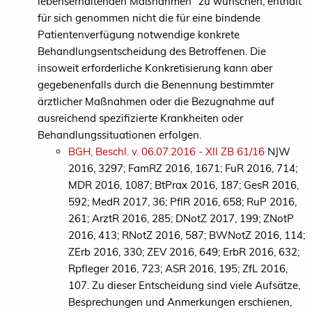
lebenserhaltenden Maßnahmen" zu wünschen, enthält
für sich genommen nicht die für eine bindende
Patientenverfügung notwendige konkrete
Behandlungsentscheidung des Betroffenen. Die
insoweit erforderliche Konkretisierung kann aber
gegebenenfalls durch die Benennung bestimmter
ärztlicher Maßnahmen oder die Bezugnahme auf
ausreichend spezifizierte Krankheiten oder
Behandlungssituationen erfolgen.
BGH, Beschl. v. 06.07.2016 - XII ZB 61/16
NJW
2016, 3297; FamRZ 2016, 1671; FuR 2016, 714;
MDR 2016, 1087; BtPrax 2016, 187; GesR 2016,
592; MedR 2017, 36; PflR 2016, 658; RuP 2016,
261; ArztR 2016, 285; DNotZ 2017, 199; ZNotP
2016, 413; RNotZ 2016, 587; BWNotZ 2016, 114;
ZErb 2016, 330; ZEV 2016, 649; ErbR 2016, 632;
Rpfleger 2016, 723; ASR 2016, 195; ZfL 2016,
107. Zu dieser Entscheidung sind viele Aufsätze,
Besprechungen und Anmerkungen erschienen,