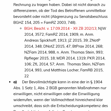
Rechnung zu tragen haben. Dabei ist nicht danach zu
differenzieren, ob der Tod des Betroffenen unmittelbar
bevorsteht oder nicht (Abgrenzung zu Senatsbeschluss
BGHZ 154, 205 = FamRZ 2003, 748).
BGH, Beschl. v. 17.09.2014 - XII ZB 202/13
; NJW
2014, 3572; FamRZ 2014, 1909, m. Anm.
Andreas Spickhoff, 1913; JZ 2015, 39; ZNotP
2014, 348; DNotZ 2015, 47; BtPrax 2014, 268;
NZFam 2014, 988, n. Anm. Thomas Stein, 993;
Rpfleger 2015, 18; MDR 2014, 1319; PKR 2014,
106; ZfL 2014, 57; Anm. Thomas Stein, NZFam
2014, 993, und Matthias Locher, FamRB 2015,
22
a)
Der Bevollmächtigte kann in eine der in § 1904
Abs. 1 Satz 1, Abs. 2 BGB genannten Maßnahmen nur
einwilligen, nicht einwilligen oder die Einwilligung
widerrufen, wenn der Vollmachttext hinreichend klar
umschreibt, dass sich die Entscheidungskompetenz des