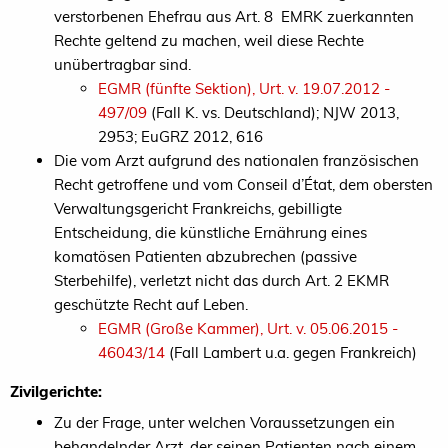
verstorbenen Ehefrau aus Art. 8 EMRK zuerkannten
Rechte geltend zu machen, weil diese Rechte
unübertragbar sind.
EGMR (fünfte Sektion), Urt. v. 19.07.2012 -
497/09
(Fall K. vs. Deutschland); NJW 2013,
2953; EuGRZ 2012, 616
Die vom Arzt aufgrund des nationalen französischen
Recht getroffene und vom Conseil d’État, dem obersten
Verwaltungsgericht Frankreichs, gebilligte
Entscheidung, die künstliche Ernährung eines
komatösen Patienten abzubrechen (passive
Sterbehilfe), verletzt nicht das durch Art. 2 EKMR
geschützte Recht auf Leben.
EGMR (Große Kammer), Urt. v. 05.06.2015 -
46043/14
(Fall Lambert u.a. gegen Frankreich)
Zivilgerichte:
Zu der Frage, unter welchen Voraussetzungen ein
behandelnder Arzt, der seinen Patienten nach einem