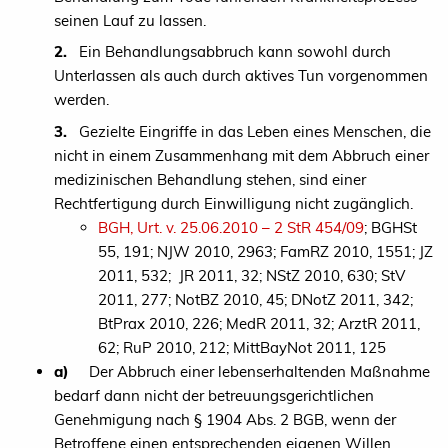
seinen Lauf zu lassen.
2.
Ein Behandlungsabbruch kann sowohl durch
Unterlassen als auch durch aktives Tun vorgenommen
werden.
3.
Gezielte Eingriffe in das Leben eines Menschen, die
nicht in einem Zusammenhang mit dem Abbruch einer
medizinischen Behandlung stehen, sind einer
Rechtfertigung durch Einwilligung nicht zugänglich.
BGH, Urt. v. 25.06.2010 – 2 StR 454/09
; BGHSt
55, 191; NJW 2010, 2963; FamRZ 2010, 1551; JZ
2011, 532; JR 2011, 32; NStZ 2010, 630; StV
2011, 277; NotBZ 2010, 45; DNotZ 2011, 342;
BtPrax 2010, 226; MedR 2011, 32; ArztR 2011,
62; RuP 2010, 212; MittBayNot 2011, 125
a)
Der Abbruch einer lebenserhaltenden Maßnahme
bedarf dann nicht der betreuungsgerichtlichen
Genehmigung nach § 1904 Abs. 2 BGB, wenn der
Betroffene einen entsprechenden eigenen Willen