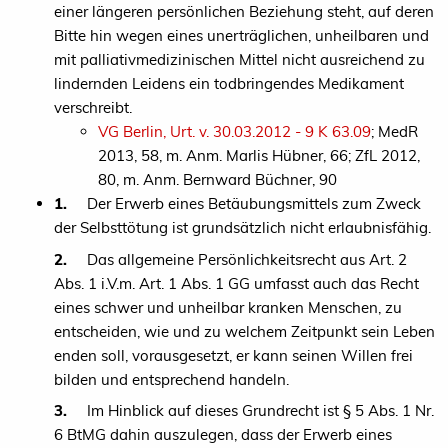
einer längeren persönlichen Beziehung steht, auf deren
Bitte hin wegen eines unerträglichen, unheilbaren und
mit palliativmedizinischen Mittel nicht ausreichend zu
lindernden Leidens ein todbringendes Medikament
verschreibt.
VG Berlin, Urt. v. 30.03.2012 - 9 K 63.09
; MedR
2013, 58, m. Anm. Marlis Hübner, 66; ZfL 2012,
80, m. Anm. Bernward Büchner, 90
1.
Der Erwerb eines Betäubungsmittels zum Zweck
der Selbsttötung ist grundsätzlich nicht erlaubnisfähig.
2.
Das allgemeine Persönlichkeitsrecht aus Art. 2
Abs. 1 i.V.m. Art. 1 Abs. 1 GG umfasst auch das Recht
eines schwer und unheilbar kranken Menschen, zu
entscheiden, wie und zu welchem Zeitpunkt sein Leben
enden soll, vorausgesetzt, er kann seinen Willen frei
bilden und entsprechend handeln.
3.
Im Hinblick auf dieses Grundrecht ist § 5 Abs. 1 Nr.
6 BtMG dahin auszulegen, dass der Erwerb eines