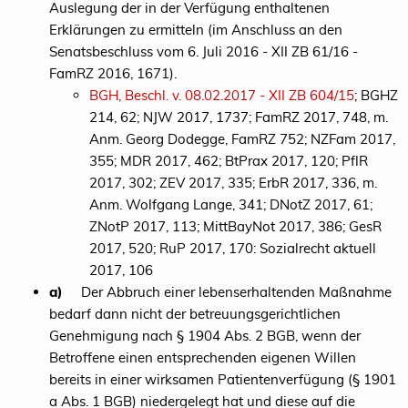
Auslegung der in der Verfügung enthaltenen
Erklärungen zu ermitteln (im Anschluss an den
Senatsbeschluss vom 6. Juli 2016 - XII ZB 61/16 -
FamRZ 2016, 1671).
BGH, Beschl. v. 08.02.2017 - XII ZB 604/15
; BGHZ
214, 62; NJW 2017, 1737; FamRZ 2017, 748, m.
Anm. Georg Dodegge, FamRZ 752; NZFam 2017,
355; MDR 2017, 462; BtPrax 2017, 120; PflR
2017, 302; ZEV 2017, 335; ErbR 2017, 336, m.
Anm. Wolfgang Lange, 341; DNotZ 2017, 61;
ZNotP 2017, 113; MittBayNot 2017, 386; GesR
2017, 520; RuP 2017, 170: Sozialrecht aktuell
2017, 106
a)
Der Abbruch einer lebenserhaltenden Maßnahme
bedarf dann nicht der betreuungsgerichtlichen
Genehmigung nach § 1904 Abs. 2 BGB, wenn der
Betroffene einen entsprechenden eigenen Willen
bereits in einer wirksamen Patientenverfügung (§ 1901
a Abs. 1 BGB) niedergelegt hat und diese auf die