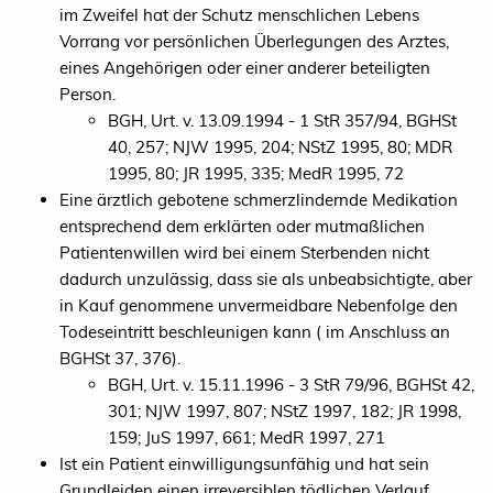
im Zweifel hat der Schutz menschlichen Lebens
Vorrang vor persönlichen Überlegungen des Arztes,
eines Angehörigen oder einer anderer beteiligten
Person.
BGH, Urt. v. 13.09.1994 - 1 StR 357/94, BGHSt
40, 257; NJW 1995, 204; NStZ 1995, 80; MDR
1995, 80; JR 1995, 335; MedR 1995, 72
Eine ärztlich gebotene schmerzlindernde Medikation
entsprechend dem erklärten oder mutmaßlichen
Patientenwillen wird bei einem Sterbenden nicht
dadurch unzulässig, dass sie als unbeabsichtigte, aber
in Kauf genommene unvermeidbare Nebenfolge den
Todeseintritt beschleunigen kann ( im Anschluss an
BGHSt 37, 376).
BGH, Urt. v. 15.11.1996 - 3 StR 79/96, BGHSt 42,
301; NJW 1997, 807; NStZ 1997, 182; JR 1998,
159; JuS 1997, 661; MedR 1997, 271
Ist ein Patient einwilligungsunfähig und hat sein
Grundleiden einen irreversiblen tödlichen Verlauf