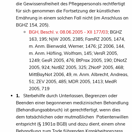
die Gewissensfreiheit des Pflegepersonals rechtfertigt
für sich genommen die Fortsetzung der künstlichen
Ernährung in einem solchen Fall nicht (im Anschluss an
BGHZ 154, 205).
BGH, Beschl. v. 08.06.2005 - XII 177/03
; BGHZ
163, 195; NJW 2005, 2385; FamRZ 2005, 1474,
m. Anm. Bienwald, Werner, 1476; JZ 2006, 144,
m. Anm. Höfling, Wolfram, 145; VersR 2005,
1249; GesR 2005, 476; BtPrax 2005, 190; DNotZ
2005, 924; NotBZ 2005, 325; ZNotP 2005, 468;
MittBayNot 2006, 49, m. Anm. Albrecht, Andreas,
51; ZEV 2005, 485; MDR 2005, 1413; MedR
2005, 719
1.
Sterbehilfe durch Unterlassen, Begrenzen oder
Beenden einer begonnenen medizinischen Behandlung
(Behandlungsabbruch) ist gerechtfertigt, wenn dies
dem tatsächlichen oder mutmaßlichen Patientenwillen
entspricht (§ 1901a BGB) und dazu dient, einem ohne
Behandlung zum Tode führenden Krankheitsprozess