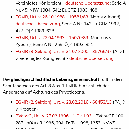
Vereinigtes Königreich) -
deutsche Übersetzung
; Serie A
Nr. 45; NJW 1984, 541; EuGRZ 1983, 488
EGMR, Urt. v. 26.10.1988 - 10581/83
(Norris v. Irland) -
deutsche Übersetzung
; Serie A Nr. 142; EuGRZ 1992,
477; ÖJZ 1989, 628
EGMR, Urt. v. 22.04.1993 - 15070/89
(Modinos v.
Zypern), Serie A Nr. 259; ÖJZ 1993, 821
EGMR (3. Sektion), Urt. v. 31.07.2000 - 35765/97
(A.D.T.
v. Vereinigtes Königreich) -
deutsche Übersetzung
---------------------------------
Die
gleichgeschlechtliche Lebensgemeinschaft
fällt in den
Schutzbereich des Art. 8 Abs. 1 EMRK hinsichtlich des
Anspruchs auf Achtung des Privatlebens.
EGMR (2. Sektion), Urt. v. 23.02.2016 - 68453/13
(PAJI?
v. Kroatien)
BVerwG, Urt. v. 27.02.1996 - 1 C 41.93
- BVerwGE 100,
287; InfAuslR 1996, 294; DVBl. 1996, 1253; NVwZ