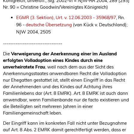
Königreich, unveröff.; Slg. 2002-VI = NJW-RR 2004, 289 [293]
Nr. 90 = Christine Goodwin/Vereinigtes Königreich)
EGMR (3. Sektion), Urt. v. 12.06.2003 - 35968/97
, Rn.
96 -
deutsche Übersetzung
(van Kück v. Deutschland);
NJW 2004, 2505
---------------------------------
Die
Verweigerung der Anerkennung einer im Ausland
erfolgten Volladoption eines Kindes durch eine
unverheiratete Frau
, weil nach dem aus der Sicht des
Anerkennungsstaates anwendbaren Recht die Volladoption
nur Ehegatten gestattet ist, stellt einen Eingriff in das Recht
der Annehmenden und des Kindes auf Achtung ihres
Familienlebens dar (Art. 8 EMRK). Art. 8 EMRK ist auch dann
anwendbar, wenn Familienbande nur de facto existieren und
die Beteiligten seit mehreren Jahren in einer
Familiengemeinschaft leben.
Der Eingriff kann im konkreten Fall nicht unter Bezugnahme
auf Art. 8 Abs. 2 EMRK damit gerechtfertigt werden, dass er