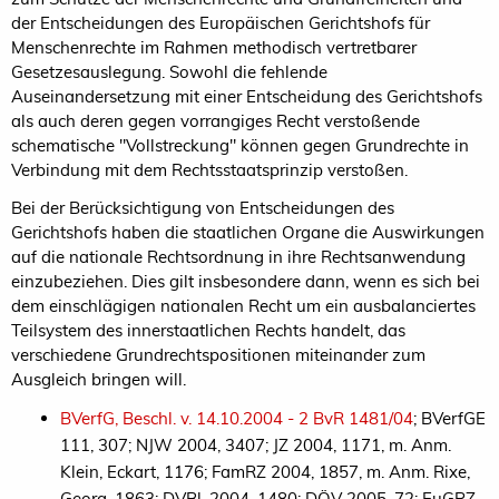
der Entscheidungen des Europäischen Gerichtshofs für
Menschenrechte im Rahmen methodisch vertretbarer
Gesetzesauslegung. Sowohl die fehlende
Auseinandersetzung mit einer Entscheidung des Gerichtshofs
als auch deren gegen vorrangiges Recht verstoßende
schematische "Vollstreckung" können gegen Grundrechte in
Verbindung mit dem Rechtsstaatsprinzip verstoßen.
Bei der Berücksichtigung von Entscheidungen des
Gerichtshofs haben die staatlichen Organe die Auswirkungen
auf die nationale Rechtsordnung in ihre Rechtsanwendung
einzubeziehen. Dies gilt insbesondere dann, wenn es sich bei
dem einschlägigen nationalen Recht um ein ausbalanciertes
Teilsystem des innerstaatlichen Rechts handelt, das
verschiedene Grundrechtspositionen miteinander zum
Ausgleich bringen will.
BVerfG, Beschl. v. 14.10.2004 - 2 BvR 1481/04
; BVerfGE
111, 307; NJW 2004, 3407; JZ 2004, 1171, m. Anm.
Klein, Eckart, 1176; FamRZ 2004, 1857, m. Anm. Rixe,
Georg, 1863; DVBl. 2004, 1480; DÖV 2005, 72; EuGRZ