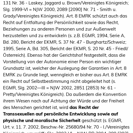
131 Nr. 36 - Laskey, Jaggard u. Brown/Vereinigtes Königreich;
Slg. 1999-VI = NJW 2000, 2089 [2090] Nr. 71 - Smith u.
Grady/Vereinigtes Königreich). Art. 8 EMRK schützt auch das
Recht auf Entfaltung der Persönlichkeit sowie das Recht,
Beziehungen zu anderen Personen und zur Außenwelt
herzustellen und zu entwickeln (s. z.B. EGMR, 1994, Serie A,
Bd. 280, Bericht der EKMR, S. 37 Nr. 47 - Burghartz/Schweiz;
1995, Serie A, Bd. 305, Bericht der EKMR, S. 20 Nr. 45 - Friedl/
Österreich). Ebenso hat der Gerichtshof festgestellt, dass die
Vorstellung von der Autonomie einer Person ein wichtiger
Grundsatz ist, welcher der Auslegung der Garantien in Art. 8
EMRK zu Grunde liegt, wenngleich er bisher aus Art. 8 EMRK
ein Recht auf Selbstbestimmung nicht abgeleitet hat (s.
EGMR, Slg. 2002—III = NJW 2002, 2851 [2853) Nr. 61 -
Pretty/Vereinigtes Königreich). Da außerdem die Konvention
ihrem Wesen nach auf Achtung der Würde und der Freiheit
des Menschen gerichtet ist, wird
das Recht der
Transsexuellen auf persönliche Entwicklung sowie auf
physische und moralische Sicherheit
geschützt (s. EGMR,
Urt. v. 11. 7. 2002, Beschw.-Nr. 25680/94 Nr. 70 - I./Vereinigtes