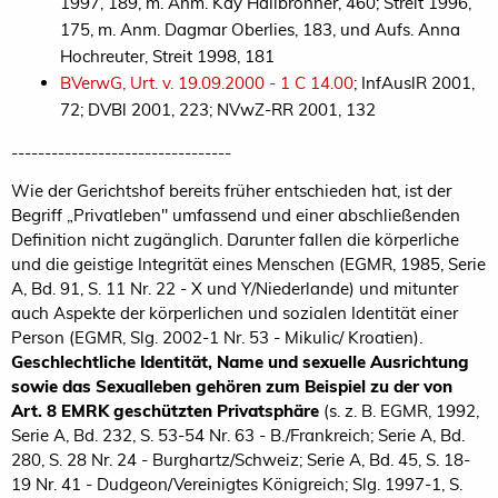
1997, 189, m. Anm. Kay Hailbronner, 460; Streit 1996,
175, m. Anm. Dagmar Oberlies, 183, und Aufs. Anna
Hochreuter, Streit 1998, 181
BVerwG, Urt. v. 19.09.2000 - 1 C 14.00
; InfAuslR 2001,
72; DVBl 2001, 223; NVwZ-RR 2001, 132
---------------------------------
Wie der Gerichtshof bereits früher entschieden hat, ist der
Begriff „Privatleben" umfassend und einer abschließenden
Definition nicht zugänglich. Darunter fallen die körperliche
und die geistige Integrität eines Menschen (EGMR, 1985, Serie
A, Bd. 91, S. 11 Nr. 22 - X und Y/Niederlande) und mitunter
auch Aspekte der körperlichen und sozialen Identität einer
Person (EGMR, Slg. 2002-1 Nr. 53 - Mikulic/ Kroatien).
Geschlechtliche Identität, Name und sexuelle Ausrichtung
sowie das Sexualleben gehören zum Beispiel zu der von
Art. 8 EMRK geschützten Privatsphäre
(s. z. B. EGMR, 1992,
Serie A, Bd. 232, S. 53-54 Nr. 63 - B./Frankreich; Serie A, Bd.
280, S. 28 Nr. 24 - Burghartz/Schweiz; Serie A, Bd. 45, S. 18-
19 Nr. 41 - Dudgeon/Vereinigtes Königreich; Slg. 1997-1, S.