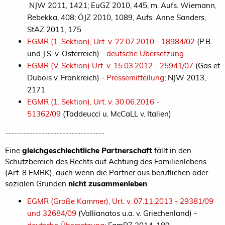
NJW 2011, 1421; EuGZ 2010, 445, m. Aufs. Wiemann,
Rebekka, 408; ÖJZ 2010, 1089, Aufs. Anne Sanders,
StAZ 2011, 175
EGMR (1. Sektion), Urt. v. 22.07.2010 - 18984/02
(P.B.
und J.S. v. Österreich) -
deutsche Übersetzung
EGMR (V. Sektion) Urt. v. 15.03.2012 - 25941/07
(Gas et
Dubois v. Frankreich) -
Pressemitteilung
; NJW 2013,
2171
EGMR (1. Sektion), Urt. v. 30.06.2016 -
51362/09
(Taddeucci u. McCaLL v. Italien)
---------------------------------
Eine
gleichgeschlechtliche Partnerschaft
fällt in den
Schutzbereich des Rechts auf Achtung des Familienlebens
(Art. 8 EMRK), auch wenn die Partner aus beruflichen oder
sozialen Gründen
nicht zusammenleben
.
EGMR (Große Kammer), Urt. v. 07.11.2013 - 29381/09
und 32684/09
(Vallianatos u.a. v. Griechenland) -