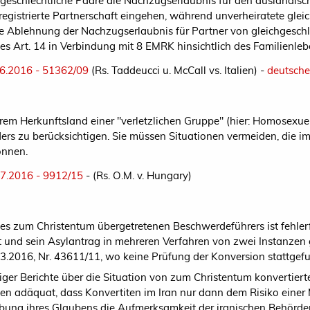
eschlechtliche Paare die Nachzugserlaubnis für den ausländisc
 registrierte Partnerschaft eingehen, während unverheiratete glei
die Ablehnung der Nachzugserlaubnis für Partner von gleichgesc
s Art. 14 in Verbindung mit 8 EMRK hinsichtlich des Familienleb
.06.2016 - 51362/09
(Rs. Taddeucci u. McCall vs. Italien) -
deutsche
rem Herkunftsland einer "verletzlichen Gruppe" (hier: Homosexue
s zu berücksichtigen. Sie müssen Situationen vermeiden, die 
können.
.07.2016 - 9912/15
- (Rs. O.M. v. Hungary)
s zum Christentum übergetretenen Beschwerdeführers ist fehlerf
gt und sein Asylantrag in mehreren Verfahren von zwei Instanze
3.2016, Nr. 43611/11, wo keine Prüfung der Konversion stattgefu
ger Berichte über die Situation von zum Christentum konvertierte
n adäquat, dass Konvertiten im Iran nur dann dem Risiko einer 
übung ihres Glaubens die Aufmerksamkeit der iranischen Behörd