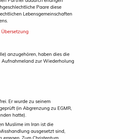
hen Partner dadurch erlangen
chgeschlechtliche Paare diese
hlechtlichen Lebensgemeinschaften
ens.
 Übersetzung
lle) anzugehören, haben dies die
im Aufnahmeland zur Wiederholung
rei. Er wurde zu seinem
n geprüft (in Abgrenzung zu EGMR,
nden hatte).
n Muslime im Iran ist die
Misshandlung ausgesetzt sind,
en erregen. Zum Christentum