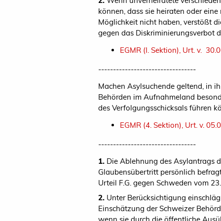
2.
Wenn unverheiratete verschiedeng
können, dass sie heiraten oder eine
Möglichkeit nicht haben, verstößt 
gegen das Diskriminierungsverbot de
EGMR (I. Sektion), Urt. v. 30
---------------------------------
Machen Asylsuchende geltend, in ih
Behörden im Aufnahmeland besonder
des Verfolgungsschicksals führen 
EGMR (4. Sektion), Urt. v. 05
---------------------------------
1.
Die Ablehnung des Asylantrags de
Glaubensübertritt persönlich befra
Urteil F.G. gegen Schweden vom 23.
2.
Unter Berücksichtigung einschlägi
Einschätzung der Schweizer Behörde
wenn sie durch die öffentliche Aus