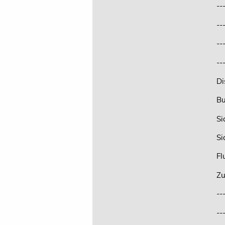
--
--
--
--
Di
Bu
Si
Si
Fl
Zu
--
--