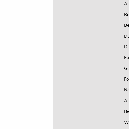
As
Re
Be
Du
Du
Fa
Ge
Fo
Na
Au
Be
Wo