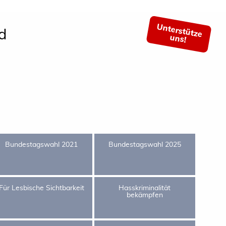
Unterstütze
d
uns!
Bundestagswahl 2021
Bundestagswahl 2025
Für Lesbische Sichtbarkeit
Hasskriminalität
bekämpfen