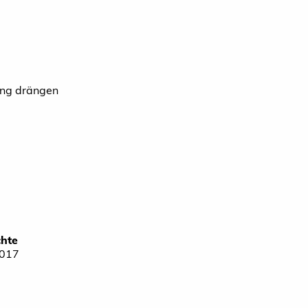
mung drängen
chte
2017