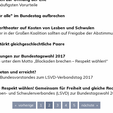
häufigsten Vorurteile
ür alle“ im Bundestag aufbrechen
rltheater auf Kosten von Lesben und Schwulen
er in der Großen Koalition sollten auf Freigabe der Abstim
tärkt gleichgeschlechtliche Paare
ungen zur Bundestagswahl 2017
 unter dem Motto „Blockaden brechen – Respekt wählen!“
tan und erreicht?
es Bundesvorstandes zum LSVD-Verbandstag 2017
 Respekt wählen! Gemeinsam für Freiheit und gleiche Re
ben- und Schwulenverbandes (LSVD) zur Bundestagswahl 
vorherige
page 1
1
You're on page
2
3
4
5
nächste
page 3