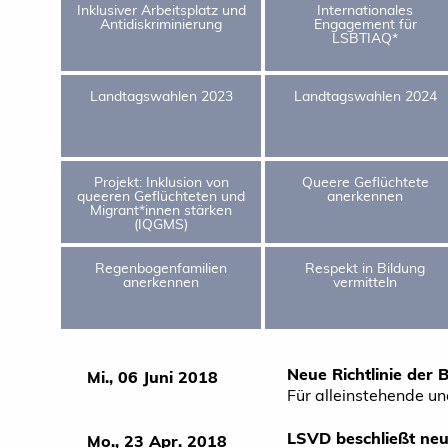
Inklusiver Arbeitsplatz und
Internationales
Antidiskriminierung
Engagement für
LSBTIAQ*
Landtagswahlen 2023
Landtagswahlen 2024
Projekt: Inklusion von
Queere Geflüchtete
queeren Geflüchteten und
anerkennen
Migrant*innen stärken
(IQGMS)
Regenbogenfamilien
Respekt in Bildung
anerkennen
vermitteln
Neue Richtlinie der
Mi., 06 Juni 2018
Für alleinstehende un
LSVD beschließt ne
Mo., 23 Apr. 2018