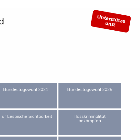
Unterstütze
d
uns!
Bundestagswahl 2021
Bundestagswahl 2025
Für Lesbische Sichtbarkeit
Hasskriminalität
bekämpfen