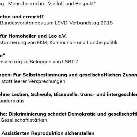
: „Menschenrechte, Vielfalt und Respekt“
tan und erreicht?
es Bundesvorstandes zum LSVD-Verbandstag 2018
 für Homoheiler und Leo e.V.
istanzierung von EKM, Kommunal- und Landespolitik
en“
onsvertrag zu Belangen von LSBTI?
ngen: Für Selbstbestimmung und gesellschaftlichen Zus
 statt leerer Versprechungen
hne Lesben, Schwule, Bisexuelle, trans- und intergeschle
 anders aus
e: Diskriminierung schadet Demokratie und gesellschaf
e Gesellschaft stärken
Assistierten Reproduktion sicherstellen