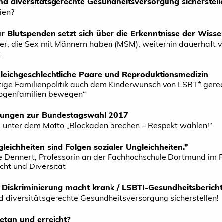
nd diversitätsgerechte Gesundheitsversorgung sicherstell
ien?
für Blutspenden setzt sich über die Erkenntnisse der Wiss
r, die Sex mit Männern haben (MSM), weiterhin dauerhaft v
.
leichgeschlechtliche Paare und Reproduktionsmedizin
tige Familienpolitik auch dem Kinderwunsch von LSBT* ger
ogenfamilien bewegen“
ungen zur Bundestagswahl 2017
 unter dem Motto „Blockaden brechen – Respekt wählen!“
leichheiten sind Folgen sozialer Ungleichheiten.”
le Dennert, Professorin an der Fachhochschule Dortmund im F
ht und Diversität
 Diskriminierung macht krank / LSBTI-Gesundheitsberich
d diversitätsgerechte Gesundheitsversorgung sicherstellen!
tan und erreicht?