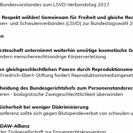
es Bundesvorstandes zum LSVD-Verbandstag 2017
 Respekt wählen! Gemeinsam für Freiheit und gleiche Re
ben- und Schwulenverbandes (LSVD) zur Bundestagswahl 
en
 Ärzteschaft unternimmt weiterhin unnötige kosmetische G
 sondern menschenrechtswidrige Körperverletzung
n gleichgeschlechtlichen Paaren durch Reproduktionsme
Friedrich-Ebert-Stiftung fordert Reproduktionsmedizingese
scheidung des Bundesgerichtshofs zum Personenstandsrec
ieren - biologistische Zweigeschlechtlichkeit überwinden
Sicherheit bei weniger Diskriminierung
onferenz sollte sich gegen Blutspendeverbot von schwulen 
EDAW-Allianz
der Zivilgesellschaft zur Frauenrechtskonvention