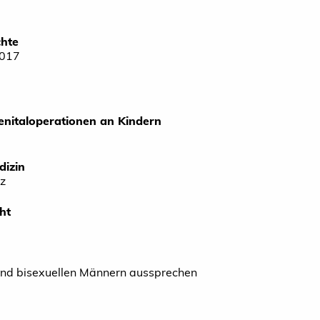
chte
2017
enitaloperationen an Kindern
dizin
tz
ht
und bisexuellen Männern aussprechen