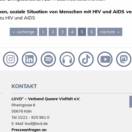
ken, soziale Situation von Menschen mit HIV und AIDS v
zu HIV und AIDS
vorherige
page 4
1
2
3
4
You're on page
5
6
nächste
page 6
KONTAKT
LSVD⁺ – Verband Queere Vielfalt e.V.
Rheingasse 6
50676 Köln
Tel: 0221 - 925 961 0
E-Mail: lsvd@lsvd.de
Presseanfragen an