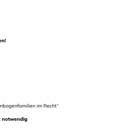
en!
enbogenfamilien im Recht“
t notwendig