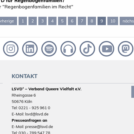
VD für Regenbogenfamilien?
r "Regenbogenfamilien im Recht"
rherige
page 8
1
2
3
4
5
6
7
8
You're on page
9
10
nächs
KONTAKT
LSVD⁺ – Verband Queere Vielfalt e.V.
Rheingasse 6
50676 Köln
Tel: 0221 - 925 961 0
E-Mail: lsvd@lsvd.de
Presseanfragen an
E-Mail: presse@lsvd.de
Tel: 030 - 789 547 78