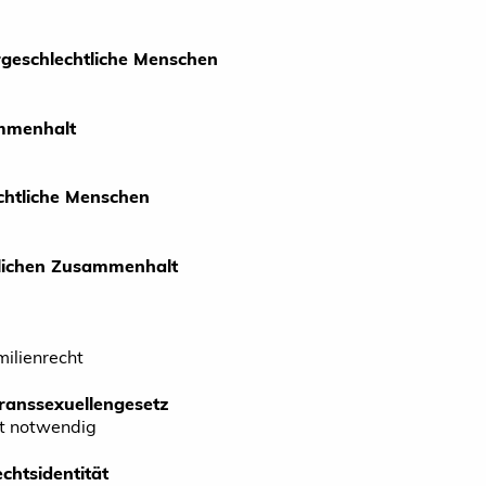
ergeschlechtliche Menschen
ammenhalt
chtliche Menschen
tlichen Zusammenhalt
ilienrecht
ranssexuellengesetz
t notwendig
htsidentität