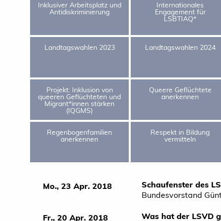
Inklusiver Arbeitsplatz und
Internationales
Antidiskriminierung
Engagement für
LSBTIAQ*
Landtagswahlen 2023
Landtagswahlen 2024
Projekt: Inklusion von
Queere Geflüchtete
queeren Geflüchteten und
anerkennen
Migrant*innen stärken
(IQGMS)
Regenbogenfamilien
Respekt in Bildung
anerkennen
vermitteln
Schaufenster des L
Mo., 23 Apr. 2018
Bundesvorstand Gün
Was hat der LSVD ge
Fr., 20 Apr. 2018