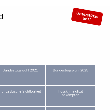
Unterstütze
d
uns!
Bundestagswahl 2021
Bundestagswahl 2025
Für Lesbische Sichtbarkeit
Hasskriminalität
bekämpfen